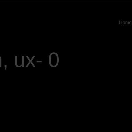
Home
, ux- 0