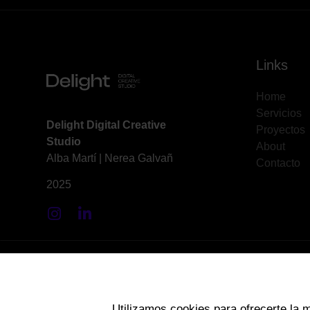
Links
Home
Servicios
Delight Digital Creative
Proyectos
Studio
About
Alba Martí | Nerea Galvañ
Contacto
2025
© 2026 Delight Digital Agency. All Rights Reserved.
Utilizamos cookies para ofrecerte la 