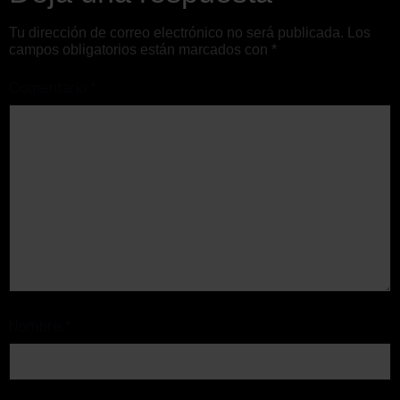
Tu dirección de correo electrónico no será publicada.
Los
campos obligatorios están marcados con
*
Comentario
*
Nombre
*